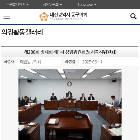
본문바로가기
의원홈페이지
상임위원회
Language
대전광역시 동구의회
전
DONGGU-DISTRICT COUNCIL
체
메
의정활동갤러리
뉴
제286회 정례회 제1차 상임위원회(도시복지위원회)
작성자
작성일
대전동구의회
2025-06-11