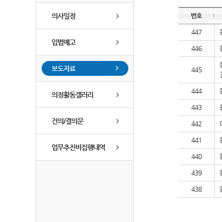
의사일정
번호
447
입법예고
446
보도자료
445
444
의정활동갤러리
443
건의/결의문
442
441
업무추진비집행내역
440
439
438