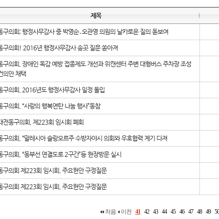
제목
동구의회; 행정사무감사 중 박영순․오관영 의원의 날카로운 질의 돋보여
동구의회! 2016년 행정사무감사 송곳 질문 쏟아져
동구의회, 장애인 독감 예방 접종제도 개선과 위캔센터 주변 대형버스 주차장 조성
건의안 채택
동구의회, 2016년도 행정사무감사 일정 돌입
동구의회, “사랑의 행복연탄 나눔 행사”동참
대전동구의회, 제223회 임시회 폐회
동구의회, “말레시아 슬랑오르주 수방자야시 의회와 우호협력 계기 다져
동구의회, “동부선 연결도로 2구간”등 현장방문 실시
동구의회 제223회 임시회, 주요현안 구정질문
동구의회 제223회 임시회, 주요현안 구정질문
처음
이전
41
42
43
44
45
46
47
48
49
5