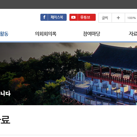
활동
의회회의록
참여마당
자
자료