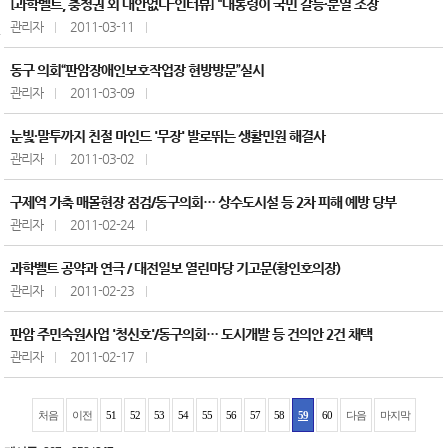
[과학벨트, 충청권 외 대안없다-인터뷰] "대통령이 국민 갈등·분열 조장
관리자
2011-03-11
동구 의회“판암장애인보호작업장 현방방문”실시
관리자
2011-03-09
눈빛·말투까지 친절 마인드 '무장' 발로뛰는 생활민원 해결사
관리자
2011-03-02
구제역 가축 매몰현장 점검/동구의회… 상수도시설 등 2차 피해 예방 당부
관리자
2011-02-24
과학벨트 공약과 연극 / 대전일보 열린마당 기고문(황인호의장)
관리자
2011-02-23
판암 주민숙원사업 '청신호'/동구의회… 도시개발 등 건의안 2건 채택
관리자
2011-02-17
처음
이전
51
52
53
54
55
56
57
58
59
60
다음
마지막