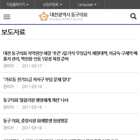
본문바로가기
의원홈페이지
상임위원회
Language
대전광역시 동구의회
전
DONGGU-DISTRICT COUNCIL
체
메
보도자료
뉴
대전 동구의회 지역현안 해결 '후끈' /윤기식-무상급식 재원대책, 이규숙-구제역 매
몰지 관리, 박선용-인동 5일장 복원 준비
관리자
2011-03-17
"가로등 전기요금 자치구 부담 문제 있다"
관리자
2011-03-16
동구의회 ‘불합리한 행정체계 개선’ 나서
관리자
2011-03-16
동구 의회, 중앙시장 화재발생 현장방문
관리자
2011-03-16