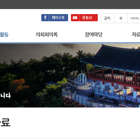
활동
의회회의록
참여마당
자
자료