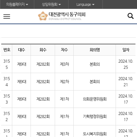
본문바로가기
의원홈페이지
상임위원회
Language
대전광역시 동구의회
전
DONGGU-DISTRICT COUNCIL
체
메
뉴
번호
대수
회수
차수
회의명
일자
315
2024.10.
제9대
제282회
제3차
본회의
5
25
315
2024.10.
제9대
제282회
제2차
본회의
4
21
315
2024.10.
제9대
제282회
제1차
의회운영위원회
3
17
315
2024.10.
제9대
제282회
제1차
기획행정위원회
2
17
315
2024.10.
제9대
제282회
제1차
도시복지위원회
1
17