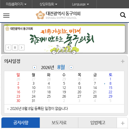
본문바로가기
의원홈페이지
상임위원회
Language
대전광역시 동구의회
전
DONGGU-DISTRICT COUNCIL
체
메
뉴
+
의사일정
8월
2026년
일
월
화
수
목
금
토
26
27
28
29
30
31
1
2
3
4
5
6
7
8
9
10
11
12
13
14
15
16
17
18
19
20
21
22
23
24
25
26
27
28
29
30
31
1
2
3
4
5
2026년 8월 8일 등록된 일정이 없습니다
+
공지사항
보도자료
입법예고