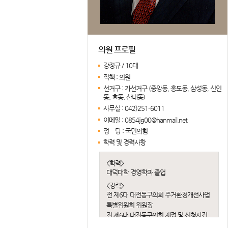
의원 프로필
강정규 / 10대
직책 :
의원
선거구 :
가선거구 (중앙동, 홍도동, 삼성동, 신인
동, 효동, 산내동)
사무실 :
042)251-6011
이메일 :
0854jg00@hanmail.net
정 당 :
국민의힘
학력 및 경력사항
<학력>
대덕대학 경영학과 졸업
<경력>
전 제6대 대전동구의회 주거환경개선사업
특별위원회 위원장
전 제6대 대전동구의회 재정 및 신청사건
립 특별위원회 부위원장