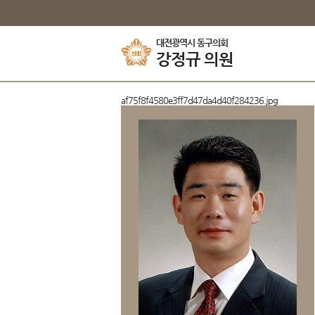
본문바로가기
대전광역시 동구의회
강정규
의원
af75f8f4580e3ff7d47da4d40f284236.jpg