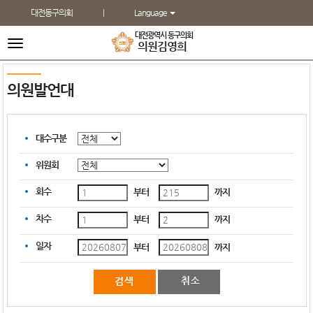
본문바로가기
대전동구의회
Language
대전광역시 동구의회
전
의원
김영희
체
메
뉴
의원발언대
대수구분
위원회
회수
부터
까지
차수
부터
까지
일자
부터
까지