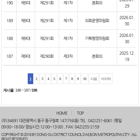
190
제9대
제291회
제1차
본회의
29
2026.01.
189
제9대
제291회
제1차
의회운영위원회
30
2026.01.
188
제9대
제291회
제1차
기획행정위원회
30
2025.12.
187
제9대
제290회
제3차
본회의
19
1
2
3
4
5
6
7
8
9
10
다음
마지막
게시물
:
196 ~ 187
/
196
HOME
TOP
(우)34691 대전광역시 동구 동구청로 147(가오동) TEL : 042)251-6061 (평일
09:00~18:00/ 점심시간:12:00~13:00) , FAX: 042)255-2159
COPYRIGHT © 2016 BY DONG-GU DISTRICT COUNCIL DAEJEON METROPOLITAN CITY. ALL
RIGHT RESERVED.