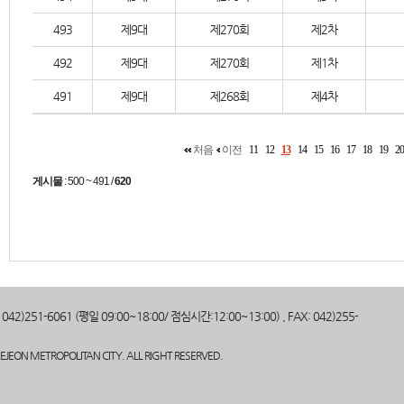
493
제9대
제270회
제2차
492
제9대
제270회
제1차
491
제9대
제268회
제4차
처음
이전
11
12
13
14
15
16
17
18
19
20
게시물
:
500 ~ 491
/
620
)251-6061 (평일 09:00~18:00/ 점심시간:12:00~13:00) , FAX: 042)255-
JEON METROPOLITAN CITY. ALL RIGHT RESERVED.