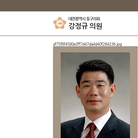
본문바로가기
대전광역시 동구의회
강정규
의원
af75f8f4580e3ff7d47da4d40f284236.jpg