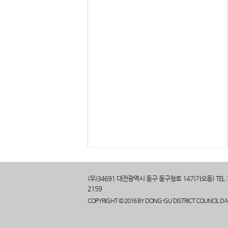
전 제6대 대전동구의회 역세권 특별위원회
부위원장
전 제6대 대전동구의회 후반기 기획행정부
위원장
전 제7대 대전동구의회 전반기 운영위원장
전 제7대 대전동구의회 후반기 도시복지위
원장
전 제8대 대전동구의회 전반기 도시복지위
원장
전 제9대 대전동구의회 후반기 부의장
전 중앙동 새마을협의회 회장
전 보문중학교 운영위원
전 (사)대전자유교육연합 운영위원
전 민주평화통일자문회의 대전동구협의회
자문위원
현 법무부 범죄예방위원
현 동구 자녀안심학교보내기 운영위원
(우)34691 대전광역시 동구 동구청로 147(가오동) TEL : 042
현 (사)부패방지 국민운동 동구연합 상임
2159
고문
현 (사) 대전광역시 장애인단체 총연합회
COPYRIGHT © 2016 BY DONG-GU DISTRICT COUNCIL DAE
자문위원
현(사) 대전척수장애인협회 장애인작업장