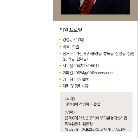
의원 프로필
강정규 / 10대
직책 :
의원
선거구 :
가선거구 (중앙동, 홍도동, 삼성동, 신인
동, 효동, 산내동)
사무실 :
042)251-6011
이메일 :
0854jg00@hanmail.net
정 당 :
국민의힘
학력 및 경력사항
<학력>
대덕대학 경영학과 졸업
<경력>
전 제6대 대전동구의회 주거환경개선사업
특별위원회 위원장
전 제6대 대전동구의회 재정 및 신청사건
립 특별위원회 부위원장