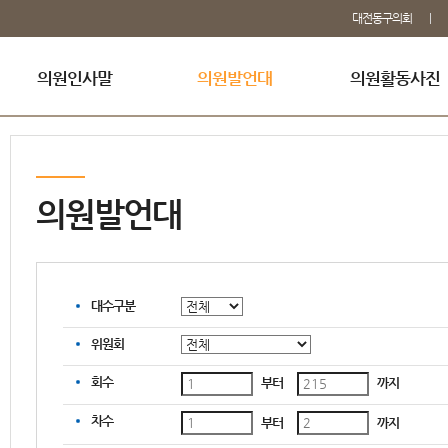
대전동구의회
의원인사말
의원발언대
의원활동사진
의원발언대
대수구분
위원회
회수
부터
까지
차수
부터
까지