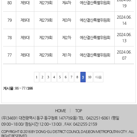
80
제9대
제279회
제4차
예산결산특별위원회
19
2024.06.
79
제9대
제279회
제3차
예산결산특별위원회
14
2024.06.
78
제9대
제279회
제2차
예산결산특별위원회
13
2024.06.
77
제9대
제279회
제1차
예산결산특별위원회
07
1
2
3
4
5
6
7
8
9
10
다음
게시물
:
86 ~ 77
/
166
HOME
TOP
(우)34691 대전광역시 동구 동구청로 147(가오동) TEL : 042)251-6061 (평일
09:00~18:00/ 점심시간:12:00~13:00) , FAX: 042)255-2159
COPYRIGHT © 2016 BY DONG-GU DISTRICT COUNCIL DAEJEON METROPOLITAN CITY. ALL
RIGHT RESERVED.