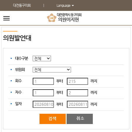
본문바로가기
대전동구의회
Language
대전광역시 동구의회
전
의원
이지현
체
메
뉴
의원발언대
대수구분
위원회
회수
부터
까지
차수
부터
까지
일자
부터
까지