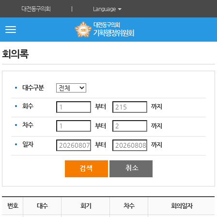
본문바로가기
대전동구의회
Language
대전동구의회
전
기획행정위원회
체
메
뉴
회의록
대수구분
회수
부터
까지
차수
부터
까지
일자
부터
까지
번호
대수
회기
차수
회의일자