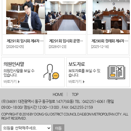
제291회 임시회 운영위원회 및 전체의원 간담회
제291회 임시회 제4차 본회의
제290회 정례회 제4차 상임위원회
[2026-01-23]
[2026-02-05]
[2025-12-16]
의원인사말
보도자료
의원인사말을 보실 수
보도자료를 보실 수 있
있습니다.
습니다.
바로가기
바로가기
HOME
TOP
(우)34691 대전광역시 동구 동구청로 147(가오동) TEL : 042)251-6061 (평일
09:00~18:00/ 점심시간:12:00~13:00) , FAX: 042)255-2159
COPYRIGHT © 2016 BY DONG-GU DISTRICT COUNCIL DAEJEON METROPOLITAN CITY. ALL
RIGHT RESERVED.