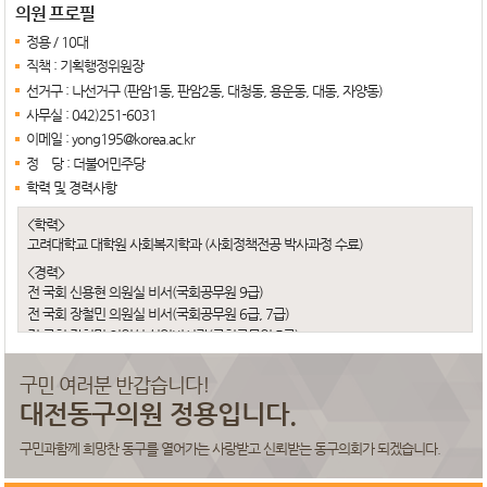
의원 프로필
정용 / 10대
직책 :
기획행정위원장
선거구 :
나선거구 (판암1동, 판암2동, 대청동, 용운동, 대동, 자양동)
사무실 :
042)251-6031
이메일 :
yong195@korea.ac.kr
정 당 :
더불어민주당
학력 및 경력사항
<학력>
고려대학교 대학원 사회복지학과 (사회정책전공 박사과정 수료)
<경력>
전 국회 신용현 의원실 비서(국회공무원 9급)
전 국회 장철민 의원실 비서(국회공무원 6급, 7급)
전 국회 장철민 의원실 선임비서관(국회공무원 5급)
전 9대 동구의회의원 기획행정부위원장
현 동구의회의원
구민 여러분 반갑습니다!
대전동구의원 정용입니다.
구민과함께 희망찬 동구를 열어가는 사랑받고 신뢰받는 동구의회가 되겠습니다.