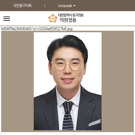
본문바로가기
대전동구의회
Language
대전광역시 동구의회
전
의원
정용
체
메
b806f9e284064651e1c5204a959527b8.jpg
뉴