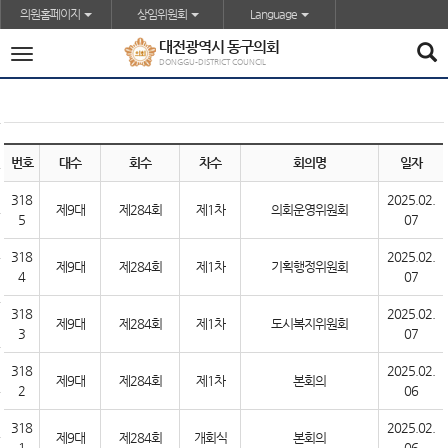
본문바로가기
의원홈페이지
상임위원회
Language
대전광역시 동구의회
전
DONGGU-DISTRICT COUNCIL
체
메
뉴
번호
대수
회수
차수
회의명
일자
318
2025.02.
제9대
제284회
제1차
의회운영위원회
5
07
318
2025.02.
제9대
제284회
제1차
기획행정위원회
4
07
318
2025.02.
제9대
제284회
제1차
도시복지위원회
3
07
318
2025.02.
제9대
제284회
제1차
본회의
2
06
318
2025.02.
제9대
제284회
개회식
본회의
1
06