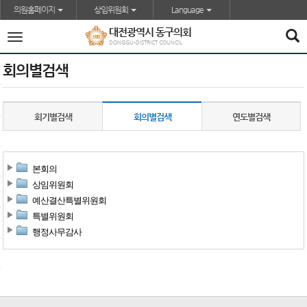
본문바로가기
의원홈페이지
상임위원회
Language
대전광역시 동구의회
전
DONGGU-DISTRICT COUNCIL
체
메
회의별검색
뉴
회기별검색
회의별검색
연도별검색
본회의
상임위원회
예산결산특별위원회
특별위원회
행정사무감사