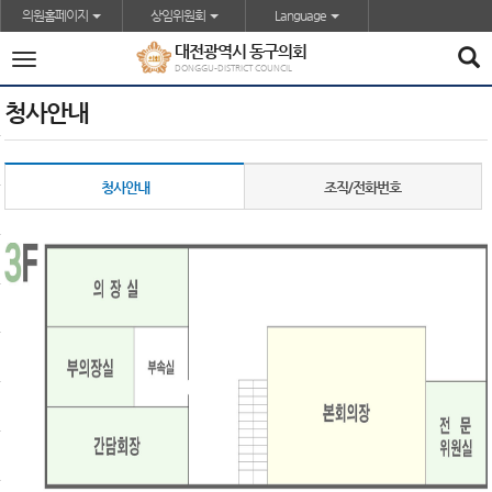
본문바로가기
의원홈페이지
상임위원회
Language
대전광역시 동구의회
전
DONGGU-DISTRICT COUNCIL
체
메
청사안내
뉴
청사안내
조직/전화번호